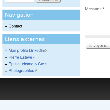
Formulaire de recherche
Message
*
Navigation
Contact
Liens externes
Mon profile LinkedIn
(le lien est externe)
Pierre Estève
(le lien est externe)
Epistoludisme & Cie
(le lien est externe)
Photographies
(le lien est externe)