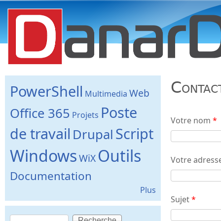
danard.net
Contac
PowerShell
Web
Multimedia
Poste
Office 365
Projets
Votre nom
*
de travail
Script
Drupal
Windows
Outils
WiX
Votre adresse
Documentation
Plus
Sujet
*
Recherche