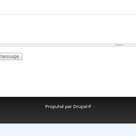
Propulsé par
Drupal
(le lien est externe)