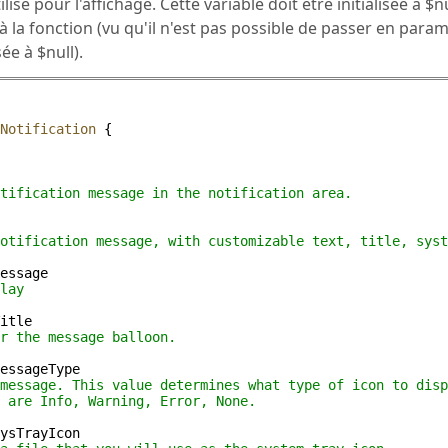
lisé pour l'affichage. Cette variable doit être initialisée à $n
à la fonction (vu qu'il n'est pas possible de passer en para
ée à $null).
Notification
 {
tification message in the notification area.
otification message, with customizable text, title, syst
essage
lay
itle
r the message balloon.
essageType
message. This value determines what type of icon to disp
 are Info, Warning, Error, None.
ysTrayIcon