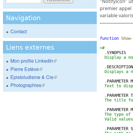
"NotifyIcon" uti
Formulaire de recherche
premier appel 
variable valoris
Navigation
Contact
function
Show-
Liens externes
<#
  .
SYNOPSIS
  Display a no
Mon profile LinkedIn
(le lien est externe)
  .
DESCRIPTION
Pierre Estève
(le lien est externe)
  Displays a n
Epistoludisme & Cie
(le lien est externe)
  .
PARAMETER
M
Photographies
(le lien est externe)
  Text to disp
  .
PARAMETER
T
  The title fo
  .
PARAMETER
M
  The type of 
  Valid values
  .
PARAMETER
S