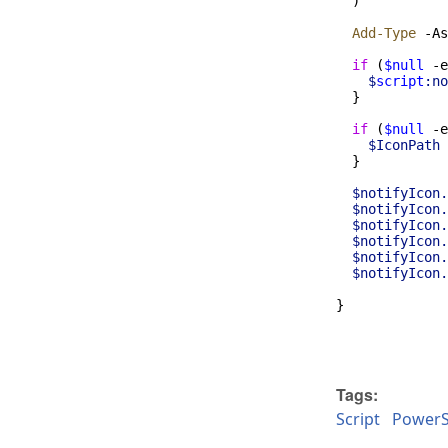
  )
  Add-Type
-
As
  if
 (
$null
-e
    $
script
:no
  }
  if
 (
$null
-e
    $IconPath
  }
  $notifyIcon.
  $notifyIcon.
  $notifyIcon.
  $notifyIcon.
  $notifyIcon.
  $notifyIcon.
} 
Tags:
Script
PowerS