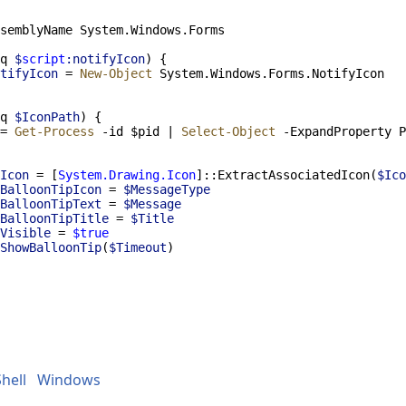
semblyName System.Windows.Forms
q
$
script
:notifyIcon
) {
tifyIcon 
=
New-Object
 System.Windows.Forms.NotifyIcon
q
$IconPath
) {
=
Get-Process
-
id $pid 
|
Select-Object
-
ExpandProperty P
Icon
=
 [
System.Drawing.Icon
]::ExtractAssociatedIcon(
$Ico
BalloonTipIcon
=
$MessageType
BalloonTipText
=
$Message
BalloonTipTitle
=
$Title
Visible
=
$true
ShowBalloonTip
(
$Timeout
)
hell
Windows