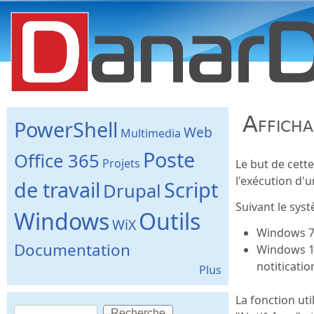
danard.net
Afficha
PowerShell
Web
Multimedia
Poste
Office 365
Projets
Le but de cett
l'exécution d'u
de travail
Script
Drupal
Suivant le syst
Windows
Outils
WiX
Windows 7 
Documentation
Windows 10
notiticatio
Plus
La fonction uti
Recherche