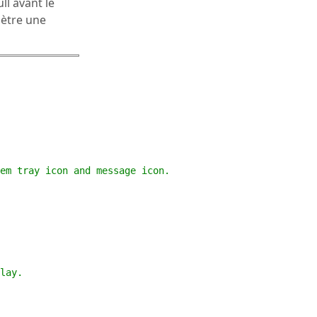
ull avant le
mètre une
em tray icon and message icon.
lay. 