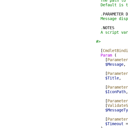
  The path to 
  Default is t
  .
PARAMETER
D
  Message disp
  .
NOTES
  A script var
#>
  [
CmdletBindi
  Param 
(
    [
Parameter
    $Message
,
    [
Parameter
    $Title
,
    [
Parameter
    $IconPath
,
    [
Parameter
    [
ValidateS
    $MessageTy
    [
Parameter
    $Timeout
=