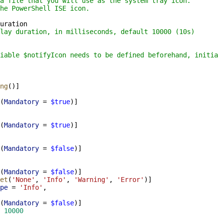
a file that you will use as the system tray icon. 
he PowerShell ISE icon.
uration
lay duration, in milliseconds, default 10000 (10s)
iable $notifyIcon
needs to be defined beforehand, initia
ng
()]
(
Mandatory
=
$true
)]
(
Mandatory
=
$true
)]
(
Mandatory
=
$false
)]
(
Mandatory
=
$false
)]
et
(
'None'
,
'Info'
,
'Warning'
,
'Error'
)]
pe
=
'Info'
,
(
Mandatory
=
$false
)]
10000